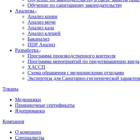
Обучение по санитарному законодательству
Анализы
Анализ крови
Анализ мочи
Анализ кала
Анализ клещей
Баканализ
ПЦР Анализ
Разработка
Программа производственного контроля
Программа мероприятий по предотвращению вреда
ХАССП
Схема обращения с медицинскими отходами
Экспертиза для Санитарно-гигиенической характе
Товары
Медкнижки
Прививочные сертификаты
Ядоприманки
Компания
О компании
Специалисты