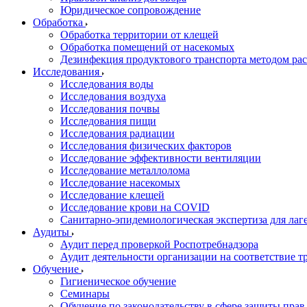
Юридическое сопровождение
Обработка
Обработка территории от клещей
Обработка помещений от насекомых
Дезинфекция продуктового транспорта методом ра
Исследования
Исследования воды
Исследования воздуха
Исследования почвы
Исследования пищи
Исследования радиации
Исследования физических факторов
Исследование эффективности вентиляции
Исследование металлолома
Исследование насекомых
Исследование клещей
Исследование крови на COVID
Санитарно-эпидемиологическая экспертиза для лаг
Аудиты
Аудит перед проверкой Роспотребнадзора
Аудит деятельности организации на соответствие т
Обучение
Гигиеническое обучение
Семинары
Обучение по законодательству в сфере защиты прав