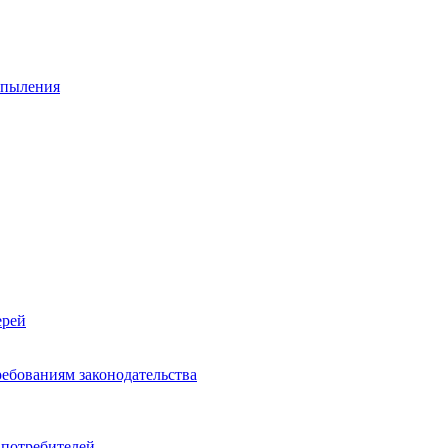
спыления
ерей
ребованиям законодательства
 потребителей