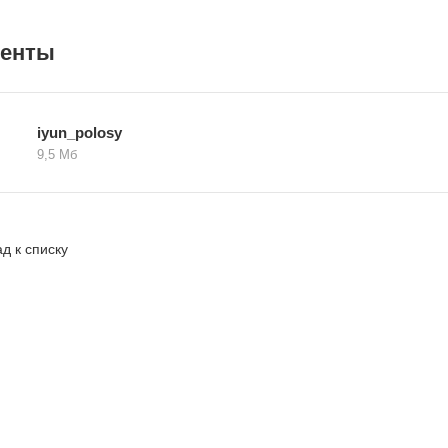
менты
iyun_polosy
9,5 Мб
д к списку