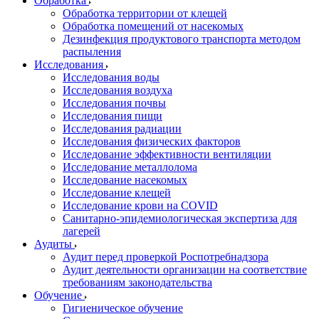
Обработка
Обработка территории от клещей
Обработка помещений от насекомых
Дезинфекция продуктового транспорта методом
распыления
Исследования
Исследования воды
Исследования воздуха
Исследования почвы
Исследования пищи
Исследования радиации
Исследования физических факторов
Исследование эффективности вентиляции
Исследование металлолома
Исследование насекомых
Исследование клещей
Исследование крови на COVID
Санитарно-эпидемиологическая экспертиза для
лагерей
Аудиты
Аудит перед проверкой Роспотребнадзора
Аудит деятельности организации на соответствие
требованиям законодательства
Обучение
Гигиеническое обучение