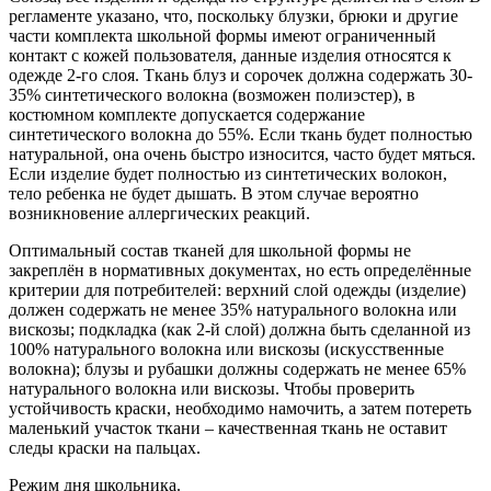
регламенте указано, что, поскольку блузки, брюки и другие
части комплекта школьной формы имеют ограниченный
контакт с кожей пользователя, данные изделия относятся к
одежде 2-го слоя. Ткань блуз и сорочек должна содержать 30-
35% синтетического волокна (возможен полиэстер), в
костюмном комплекте допускается содержание
синтетического волокна до 55%. Если ткань будет полностью
натуральной, она очень быстро износится, часто будет мяться.
Если изделие будет полностью из синтетических волокон,
тело ребенка не будет дышать. В этом случае вероятно
возникновение аллергических реакций.
Оптимальный состав тканей для школьной формы не
закреплён в нормативных документах, но есть определённые
критерии для потребителей: верхний слой одежды (изделие)
должен содержать не менее 35% натурального волокна или
вискозы; подкладка (как 2-й слой) должна быть сделанной из
100% натурального волокна или вискозы (искусственные
волокна); блузы и рубашки должны содержать не менее 65%
натурального волокна или вискозы. Чтобы проверить
устойчивость краски, необходимо намочить, а затем потереть
маленький участок ткани – качественная ткань не оставит
следы краски на пальцах.
Режим дня школьника.