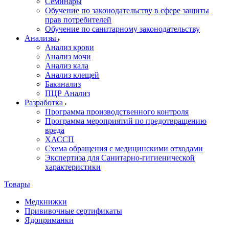
Семинары
Обучение по законодательству в сфере защиты
прав потребителей
Обучение по санитарному законодательству
Анализы
Анализ крови
Анализ мочи
Анализ кала
Анализ клещей
Баканализ
ПЦР Анализ
Разработка
Программа производственного контроля
Программа мероприятий по предотвращению
вреда
ХАССП
Схема обращения с медицинскими отходами
Экспертиза для Санитарно-гигиенической
характеристики
Товары
Медкнижки
Прививочные сертификаты
Ядоприманки